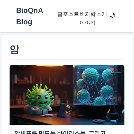
BioQnA
홈
포스트
비과학
소개
🌙
Blog
이야기
암
암세포를 만드는 바이러스들, 그리고