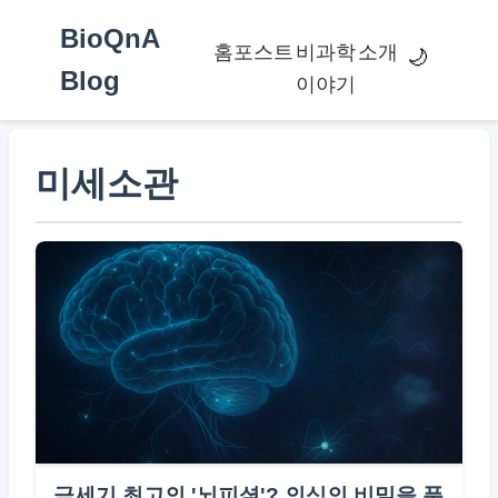
BioQnA
홈
포스트
비과학
소개
🌙
Blog
이야기
미세소관
금세기 최고의 '뇌피셜'? 의식의 비밀을 푼