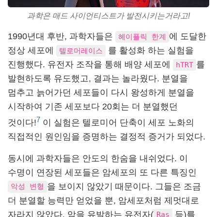
과학은 매드 사이언티스트가 발전시키는거라고!
1990년대 후반, 과학자들은
에 도달한
헤이플릭 한계
정상 세포에
를 활성화 하는 실험을
텔로머레이스
진행했다. 유전자 조작을 통해 배양 세포에
를
hTRT
발현하도록 유도했고, 결과는 놀라웠다. 분열을
멈추고 늙어가던 세포들이 다시 왕성하게 분열을
시작하여 기존 세포보다 20회는 더 분열했던
7
것이다!
이 실험은 텔로미어 단축이 세포 노화의
직접적인 원인임을 증명하는 결정적 증거가 되었다.
동시에 과학자들은 안도의 한숨을 내쉬었다. 이
수명이 연장된 세포들은 암세포의 또 다른 특징인
을 보이지 않았기 때문이다. 그들은 조금
악성 변형
더 분열할 능력만 얻었을 뿐, 암세포처럼 제멋대로
자라지 않았다. 암을 유발하는 유전자(
등)를
Ras