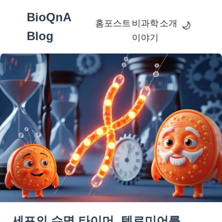
BioQnA
홈
포스트
비과학
소개
🌙
Blog
이야기
세포의 수명 타이머, 텔로미어를