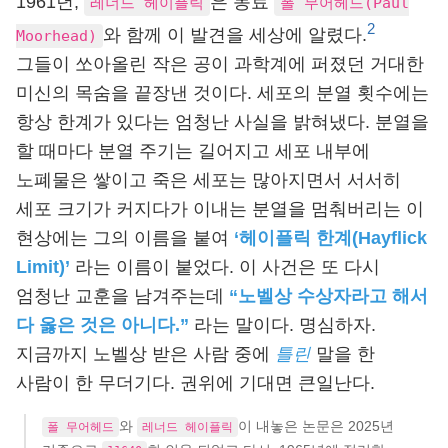
1961년,
은 동료
레너드 헤이플릭
폴 무어헤드(Paul
2
와 함께 이 발견을 세상에 알렸다.
Moorhead)
그들이 쏘아올린 작은 공이 과학계에 퍼졌던 거대한
미신의 목숨을 끝장낸 것이다. 세포의 분열 횟수에는
항상 한계가 있다는 엄청난 사실을 밝혀냈다. 분열을
할 때마다 분열 주기는 길어지고 세포 내부에
노폐물은 쌓이고 죽은 세포는 많아지면서 서서히
세포 크기가 커지다가 이내는 분열을 멈춰버리는 이
현상에는 그의 이름을 붙여
‘헤이플릭 한계(Hayflick
Limit)’
라는 이름이 붙었다. 이 사건은 또 다시
엄청난 교훈을 남겨주는데
“노벨상 수상자라고 해서
다 옳은 것은 아니다.”
라는 말이다. 명심하자.
지금까지 노벨상 받은 사람 중에
틀린
말을 한
사람이 한 무더기다. 권위에 기대면 큰일난다.
와
이 내놓은 논문은 2025년
폴 무어헤드
레너드 헤이플릭