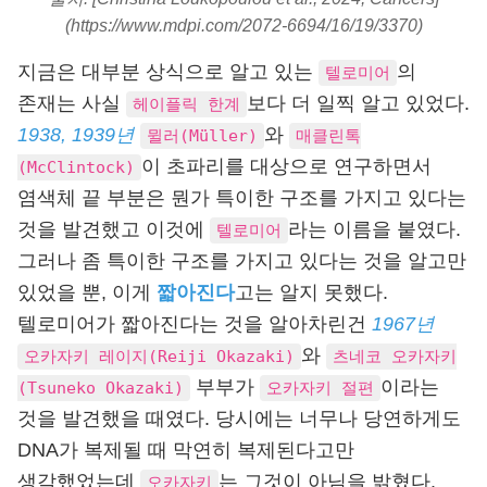
(https://www.mdpi.com/2072-6694/16/19/3370)
지금은 대부분 상식으로 알고 있는
의
텔로미어
존재는 사실
보다 더 일찍 알고 있었다.
헤이플릭 한계
1938, 1939년
와
뮐러(Müller)
매클린톡
이 초파리를 대상으로 연구하면서
(McClintock)
염색체 끝 부분은 뭔가 특이한 구조를 가지고 있다는
것을 발견했고 이것에
라는 이름을 붙였다.
텔로미어
그러나 좀 특이한 구조를 가지고 있다는 것을 알고만
있었을 뿐, 이게
짧아진다
고는 알지 못했다.
텔로미어가 짧아진다는 것을 알아차린건
1967년
와
오카자키 레이지(Reiji Okazaki)
츠네코 오카자키
부부가
이라는
(Tsuneko Okazaki)
오카자키 절편
것을 발견했을 때였다. 당시에는 너무나 당연하게도
DNA가 복제될 때 막연히 복제된다고만
생각했었는데
는 그것이 아님을 밝혔다.
오카자키