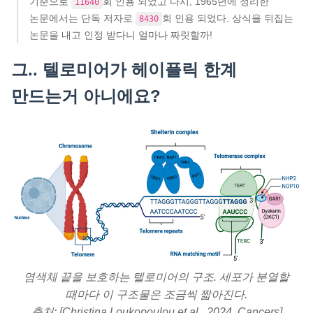
기준으로
회 인용 되었고 다시, 1965년에 정리한
11640
논문에서는 단독 저자로
회 인용 되었다. 상식을 뒤집는
8430
논문을 내고 인정 받다니 얼마나 짜릿할까!
그.. 텔로미어가 헤이플릭 한계
만드는거 아니에요?
염색체 끝을 보호하는 텔로미어의 구조. 세포가 분열할
때마다 이 구조물은 조금씩 짧아진다.
출처: [Christina Loukopoulou et al., 2024, Cancers]