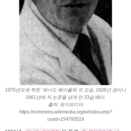
1975년도에 찍힌 `레너드 헤이플릭`의 모습. 1928년 생이니
1961년에 저 논문을 낸게 만 33살 때다.
출처: 위키피디아
https://commons.wikimedia.org/w/index.php?
curid=154793519