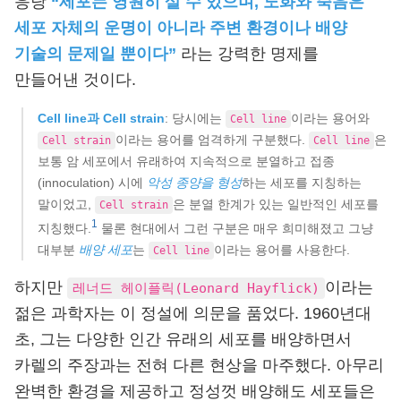
응당
“세포는 영원히 살 수 있으며, 노화와 죽음은
세포 자체의 운명이 아니라 주변 환경이나 배양
기술의 문제일 뿐이다”
라는 강력한 명제를
만들어낸 것이다.
Cell line과 Cell strain
: 당시에는
이라는 용어와
Cell line
이라는 용어를 엄격하게 구분했다.
은
Cell strain
Cell line
보통 암 세포에서 유래하여 지속적으로 분열하고 접종
(innoculation) 시에
악성 종양을 형성
하는 세포를 지칭하는
말이었고,
은 분열 한계가 있는 일반적인 세포를
Cell strain
1
지칭했다.
물론 현대에서 그런 구분은 매우 희미해졌고 그냥
대부분
배양 세포
는
이라는 용어를 사용한다.
Cell line
하지만
이라는
레너드 헤이플릭(Leonard Hayflick)
젊은 과학자는 이 정설에 의문을 품었다. 1960년대
초, 그는 다양한 인간 유래의 세포를 배양하면서
카렐의 주장과는 전혀 다른 현상을 마주했다. 아무리
완벽한 환경을 제공하고 정성껏 배양해도 세포들은