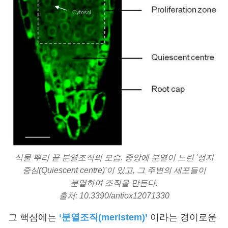
식물 뿌리 끝 분열조직의 모습. 중앙에 분열이 느린 '정지
중심(Quiescent centre)'이 있고, 그 주변의 세포들이
분열하여 조직을 만든다.
출처: 10.3390/antiox12071330
그 핵심에는
‘분열조직(meristem)’
이라는 경이로운