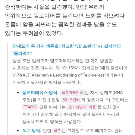
증식한다는 사실을 발견했다. 만약 우리가
인위적으로 텔로미어를 늘린다면 노화를 막으려다
온몸에 암을 퍼뜨리는 끔찍한 결과를 낳을 수도
있다는 두려움이 있었다.
암세포의 두 가지 생존술: 정교한 ‘3D 프린터’ vs 필사적인
‘돌려막기’
물론 모든 암세포가 텔로머레이스라는 한 가지 방법만
사용하는 것은 아니다. 약 10~15%의 암세포는 ‘대체 텔로미어
연장(ALT, Alternative Lengthening of Telomeres)‘이라는 더
기묘하고 필사적인 방식을 사용한다.
텔로머레이스 방식:
는 자체 설계도(RNA
텔로머레이스
주형)를 가진 초정밀
와 같은거다. 이 프린터는
3D 프린터
같은 반복되는
을 오차 없이
TTAGGG
염기서열의 벽돌
찍어내어 염색체 끝에 차곡차곡 쌓아 올린다. 우리의
생식세포도 이 방식을 사용한다.
ALT 방식:
반면
는 그야말로 보고 배끼기다. 원래
ALT