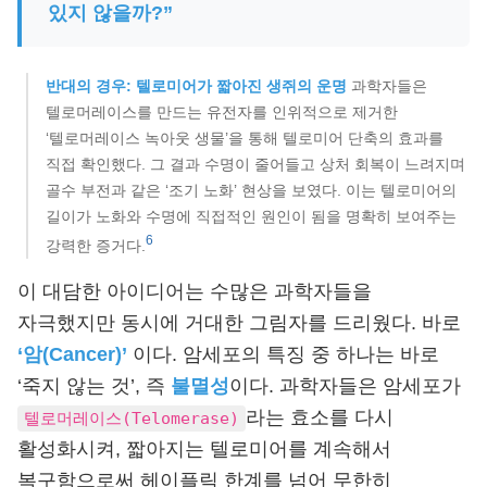
있지 않을까?”
반대의 경우: 텔로미어가 짧아진 생쥐의 운명
과학자들은
텔로머레이스를 만드는 유전자를 인위적으로 제거한
‘텔로머레이스 녹아웃 생물’을 통해 텔로미어 단축의 효과를
직접 확인했다. 그 결과 수명이 줄어들고 상처 회복이 느려지며
골수 부전과 같은 ‘조기 노화’ 현상을 보였다. 이는 텔로미어의
길이가 노화와 수명에 직접적인 원인이 됨을 명확히 보여주는
6
강력한 증거다.
이 대담한 아이디어는 수많은 과학자들을
자극했지만 동시에 거대한 그림자를 드리웠다. 바로
‘암(Cancer)’
이다. 암세포의 특징 중 하나는 바로
‘죽지 않는 것’, 즉
불멸성
이다. 과학자들은 암세포가
라는 효소를 다시
텔로머레이스(Telomerase)
활성화시켜, 짧아지는 텔로미어를 계속해서
복구함으로써 헤이플릭 한계를 넘어 무한히