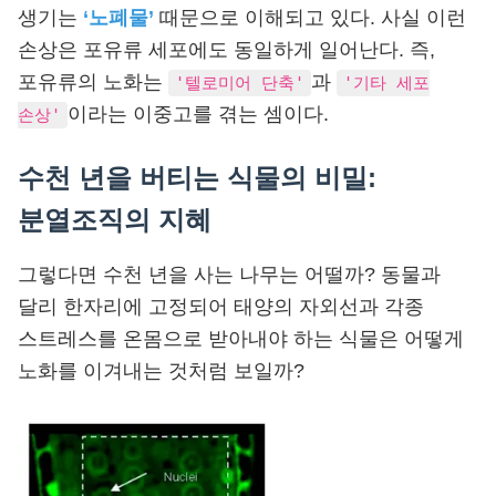
생기는
‘노폐물’
때문으로 이해되고 있다. 사실 이런
손상은 포유류 세포에도 동일하게 일어난다. 즉,
포유류의 노화는
과
'텔로미어 단축'
'기타 세포
이라는 이중고를 겪는 셈이다.
손상'
수천 년을 버티는 식물의 비밀:
분열조직의 지혜
그렇다면 수천 년을 사는 나무는 어떨까? 동물과
달리 한자리에 고정되어 태양의 자외선과 각종
스트레스를 온몸으로 받아내야 하는 식물은 어떻게
노화를 이겨내는 것처럼 보일까?