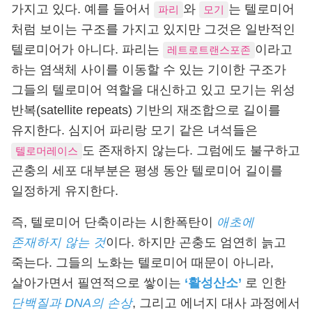
가지고 있다. 예를 들어서
와
는 텔로미어
파리
모기
처럼 보이는 구조를 가지고 있지만 그것은 일반적인
텔로미어가 아니다. 파리는
이라고
레트로트랜스포존
하는 염색체 사이를 이동할 수 있는 기이한 구조가
그들의 텔로미어 역할을 대신하고 있고 모기는 위성
반복(satellite repeats) 기반의 재조합으로 길이를
유지한다. 심지어 파리랑 모기 같은 녀석들은
도 존재하지 않는다. 그럼에도 불구하고
텔로머레이스
곤충의 세포 대부분은 평생 동안 텔로미어 길이를
일정하게 유지한다.
즉, 텔로미어 단축이라는 시한폭탄이
애초에
존재하지 않는 것
이다. 하지만 곤충도 엄연히 늙고
죽는다. 그들의 노화는 텔로미어 때문이 아니라,
살아가면서 필연적으로 쌓이는
‘활성산소’
로 인한
단백질과 DNA의 손상
, 그리고 에너지 대사 과정에서