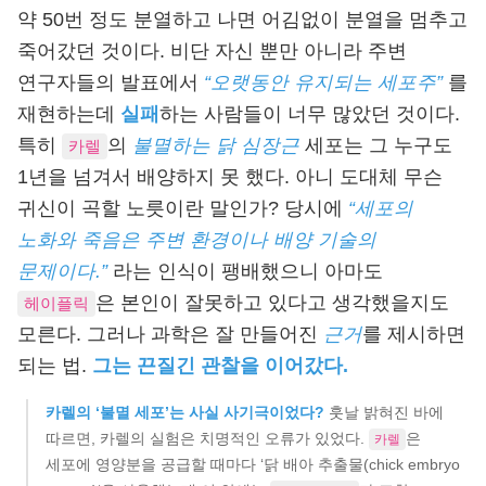
약 50번 정도 분열하고 나면 어김없이 분열을 멈추고
죽어갔던 것이다. 비단 자신 뿐만 아니라 주변
연구자들의 발표에서
“오랫동안 유지되는 세포주”
를
재현하는데
실패
하는 사람들이 너무 많았던 것이다.
특히
의
불멸하는 닭 심장근
세포는 그 누구도
카렐
1년을 넘겨서 배양하지 못 했다. 아니 도대체 무슨
귀신이 곡할 노릇이란 말인가? 당시에
“세포의
노화와 죽음은 주변 환경이나 배양 기술의
문제이다.”
라는 인식이 팽배했으니 아마도
은 본인이 잘못하고 있다고 생각했을지도
헤이플릭
모른다. 그러나 과학은 잘 만들어진
근거
를 제시하면
되는 법.
그는 끈질긴 관찰을 이어갔다.
카렐의 ‘불멸 세포’는 사실 사기극이었다?
훗날 밝혀진 바에
따르면, 카렐의 실험은 치명적인 오류가 있었다.
은
카렐
세포에 영양분을 공급할 때마다 ‘닭 배아 추출물(chick embryo