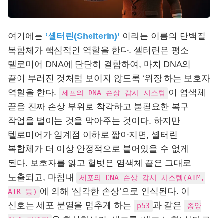
여기에는
‘셸터린(Shelterin)’
이라는 이름의 단백질
복합체가 핵심적인 역할을 한다. 셸터린은 평소
텔로미어 DNA에 단단히 결합하여, 마치 DNA의
끝이 부러진 것처럼 보이지 않도록 ‘위장’하는 보호자
역할을 한다.
이 염색체
세포의 DNA 손상 감시 시스템
끝을 진짜 손상 부위로 착각하고 불필요한 복구
작업을 벌이는 것을 막아주는 것이다. 하지만
텔로미어가 임계점 이하로 짧아지면, 셸터린
복합체가 더 이상 안정적으로 붙어있을 수 없게
된다. 보호자를 잃고 헐벗은 염색체 끝은 그대로
노출되고, 마침내
세포의 DNA 손상 감시 시스템(ATM,
에 의해 ‘심각한 손상’으로 인식된다. 이
ATR 등)
신호는 세포 분열을 멈추게 하는
과 같은
p53
종양