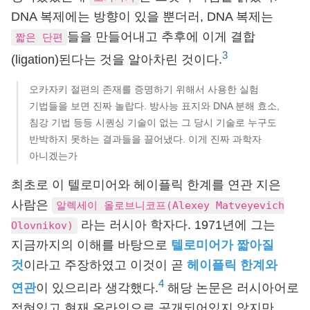
DNA 복제에는 방향이 있을 뿐더러, DNA 복제는
들을 만들어내고 추후에 이게 결합
짧은 단편
3
(ligation)된다는 것을 알아차린 것이다.
오카자키 절편의 존재를 증명하기 위해서 사용한 실험
기법들을 보면 진짜 놀랍다. 방사능 표지와 DNA 분해 효소,
침강 기법 등등 시퀀싱 기술이 없는 그 당시 기술로 누구도
반박하지 못하는 결과들을 끌어냈다. 이게 진짜 과학자
아니겠는가
최초로 이 텔로미어와 헤이플릭 한계를 연관 지은
사람은
알렉세이 올로브니코프(Alexey Matveyevich
라는 러시아 학자다. 1971년에 그는
Olovnikov)
지금까지의 이해를 바탕으로
텔로미어가 짧아질
것
이라고 주장하였고 이것이 곧
헤이플릭 한계와
4
연관
이 있으리라 생각했다.
해당 논문은 러시아어로
적혀있고 현재 온라인으로 공개되어있지 않지만