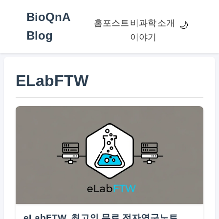
BioQnA
홈
포스트
비과학
소개
🌙
Blog
이야기
ELabFTW
eLabFTW, 최고의 무료 전자연구노트